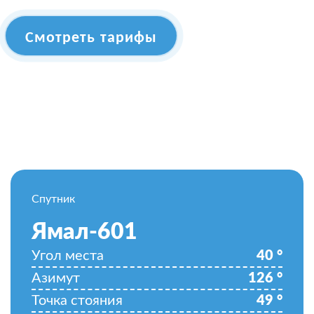
Смотреть тарифы
Спутник
Ямал-601
Угол места
40
°
Азимут
126
°
Точка стояния
49
°