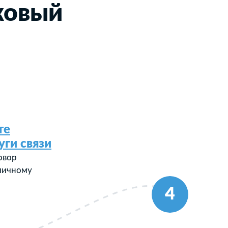
ковый
те
уги связи
овор
 личному
4