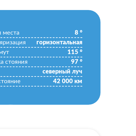
л места
8
°
яризация
горизонтальная
мут
115
°
ка стояния
97
°
северный луч
стояние
42 000
км