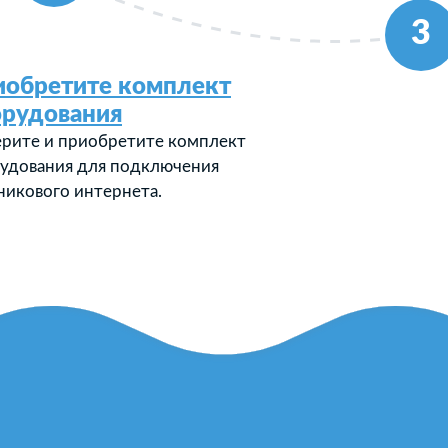
3
иобретите комплект
орудования
рите и приобретите комплект
удования для подключения
никового интернета.