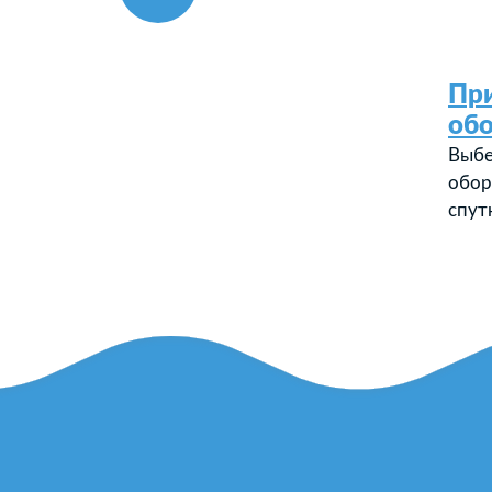
Пр
об
Выбе
обор
спут