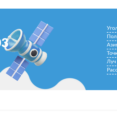
Уго
Пол
03
Ази
Точ
Луч
Рас