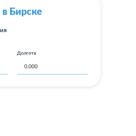
 в Бирске
ния
Долгота