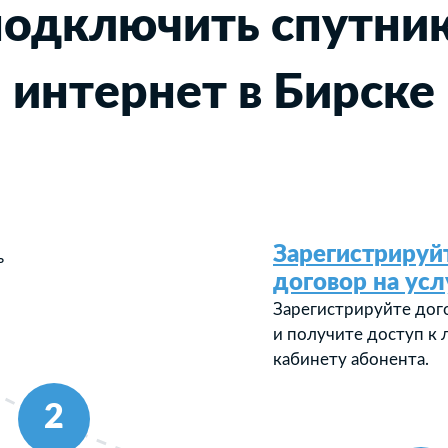
подключить спутни
интернет в Бирске
Зарегистрируй
ь
договор на усл
Зарегистрируйте дог
и получите доступ к
кабинету абонента.
2