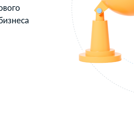
ового
бизнеса