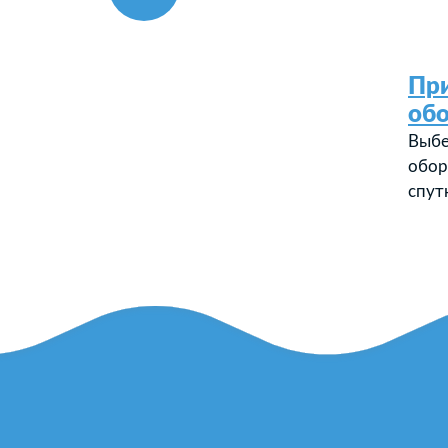
Пр
об
Выбе
обор
спут