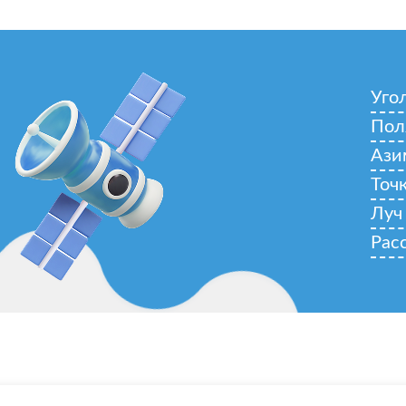
Уго
Пол
Ази
Точ
Луч
Рас