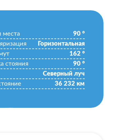
л места
90
°
яризация
Горизонтальная
мут
162
°
ка стояния
90
°
Северный луч
стояние
36 232
км