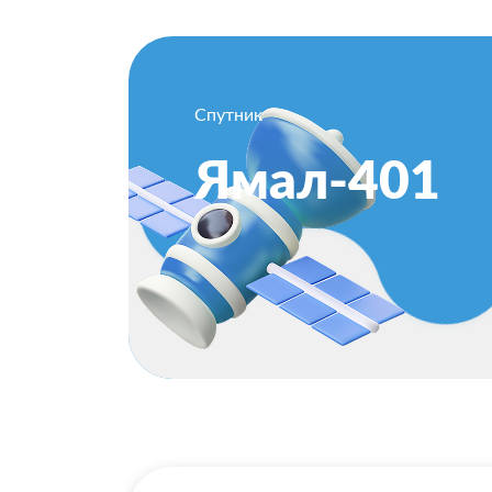
Спутник
Ямал-401