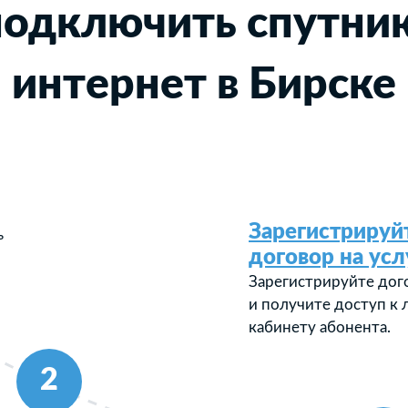
подключить спутни
интернет в Бирске
Зарегистрируй
ь
договор на усл
Зарегистрируйте дог
и получите доступ к
кабинету абонента.
2