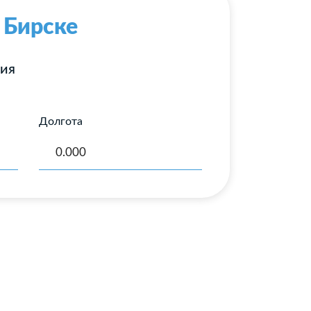
 Бирске
ния
Долгота