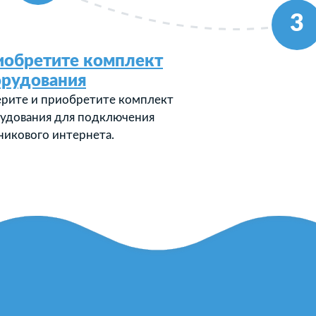
3
иобретите комплект
орудования
рите и приобретите комплект
удования для подключения
никового интернета.