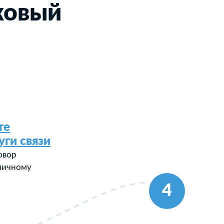
ковый
те
уги связи
овор
 личному
4