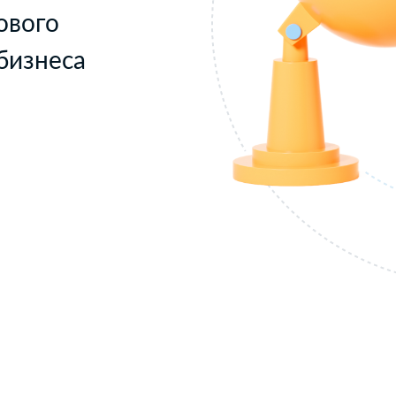
ового
бизнеса