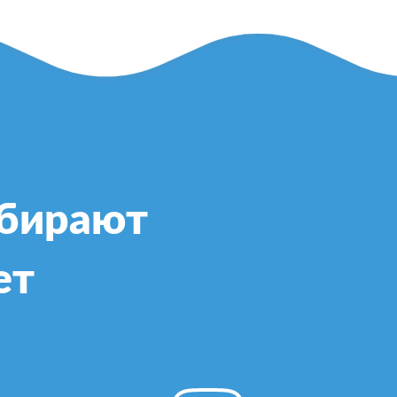
ыбирают
ет