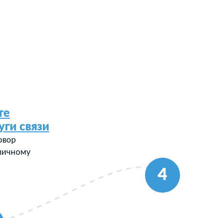
те
уги связи
овор
 личному
4