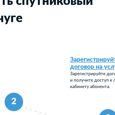
ть спутниковый
чуге
Зарегистрируй
договор на усл
Зарегистрируйте дог
и получите доступ к
кабинету абонента.
2