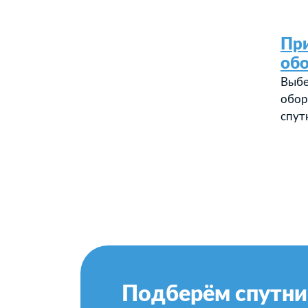
Пр
об
Выбе
обор
спут
Подберём спутни