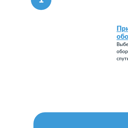
Пр
об
Выбе
обор
спут