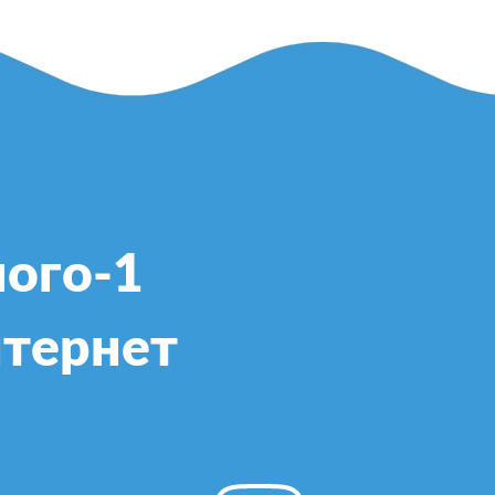
ого-1
нтернет