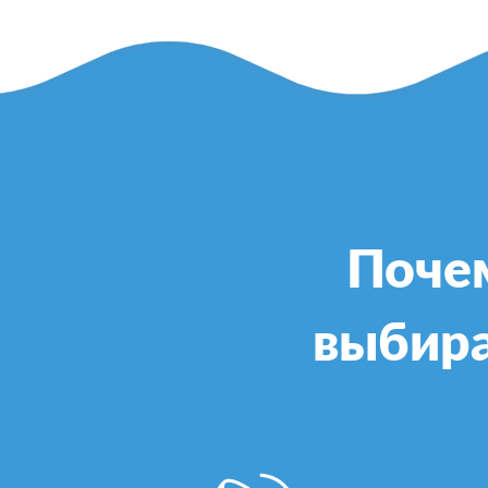
Поче
выбира