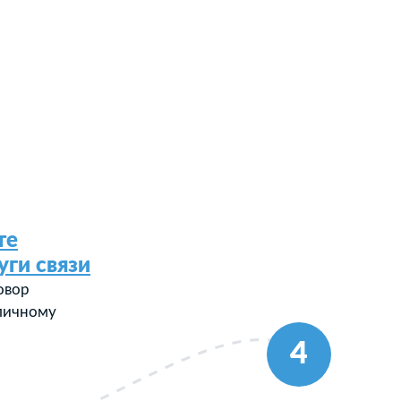
те
уги связи
овор
 личному
4