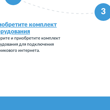
3
иобретите комплект
орудования
рите и приобретите комплект
удования для подключения
никового интернета.