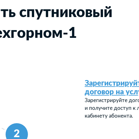
ть спутниковый
ехгорном-1
Зарегистрируй
договор на усл
Зарегистрируйте дог
и получите доступ к
кабинету абонента.
2