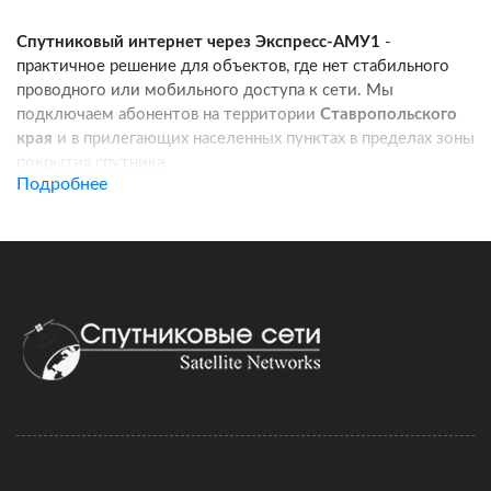
Спутниковый интернет через Экспресс-АМУ1
-
практичное решение для объектов, где нет стабильного
проводного или мобильного доступа к сети. Мы
подключаем абонентов на территории
Ставропольского
края
и в прилегающих населенных пунктах в пределах зоны
покрытия спутника.
Подробнее
Услуга подходит для частных домов, дач, фермерских
хозяйств, строительных площадок, пунктов охраны, кафе
и других удаленных локаций. Канал связи работает
независимо от базовых станций сотовых операторов:
при корректной установке оборудования вы получаете
стабильный доступ в интернет для работы, связи
и онлайн-сервисов.
Подключение спутникового интернета включает проверку
адреса, подбор комплекта оборудования, регистрацию
договора и активацию тарифа. Монтаж можно выполнить
самостоятельно по инструкции, а при необходимости
наши специалисты сопровождают настройку удаленно.