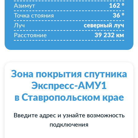
Азимут
162
°
Точка стояния
36
°
Луч
северный луч
Расстояние
39 232
км
Зона покрытия спутника
Экспресс-АМУ1
в Ставропольском крае
Введите адрес и узнайте возможность
подключения