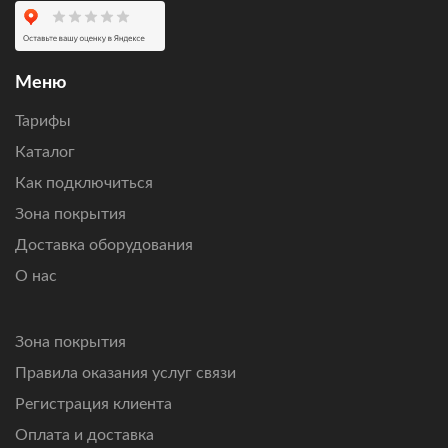
Оставьте заявку
, чтобы проверить возможность
подключения по вашему адресу, получить персональный
расчет стоимости оборудования и ежемесячной
абонентской платы.
Меню
Подключим интернет там, где другие технологии связи
Тарифы
не справляются.
Каталог
Как подключиться
Зона покрытия
Доставка оборудования
О нас
Зона покрытия
Правила оказания услуг связи
Регистрация клиента
Оплата и доставка