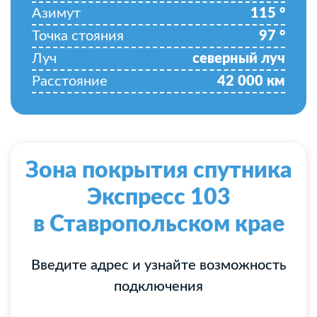
Азимут
115
°
Точка стояния
97
°
Луч
северный луч
Расстояние
42 000
км
Зона покрытия спутника
Экспресс 103
в Ставропольском крае
Введите адрес и узнайте возможность
подключения