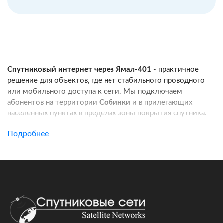
Спутниковый интернет через Ямал-401
- практичное
решение для объектов, где нет стабильного проводного
или мобильного доступа к сети. Мы подключаем
абонентов на территории
Собинки
и в прилегающих
населенных пунктах в пределах зоны покрытия спутника.
Услуга подходит для частных домов, дач, фермерских
Подробнее
хозяйств, строительных площадок, пунктов охраны, кафе
и других удаленных локаций. Канал связи работает
независимо от базовых станций сотовых операторов:
при корректной установке оборудования вы получаете
стабильный доступ в интернет для работы, связи
и онлайн-сервисов.
Подключение спутникового интернета включает проверку