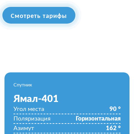
Смотреть тарифы
Спутник
Ямал-401
Угол места
90
°
Поляризация
Горизонтальная
Азимут
162
°