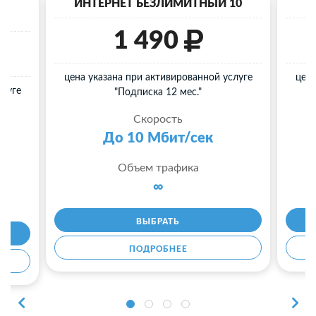
40
ИНТЕРНЕТ БЕЗЛИМИТНЫЙ 10
И
1 490
цена указана при активированной услуге
цена
слуге
"Подписка 12 мес."
Скорость
До 10 Мбит/сек
Объем трафика
∞
ВЫБРАТЬ
ПОДРОБНЕЕ