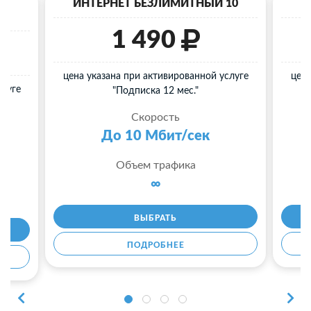
40
ИНТЕРНЕТ БЕЗЛИМИТНЫЙ 10
И
1 490
цена указана при активированной услуге
цена
слуге
"Подписка 12 мес."
Скорость
До 10 Мбит/сек
Объем трафика
∞
ВЫБРАТЬ
ПОДРОБНЕЕ