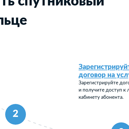
ть спутниковый
льце
Зарегистрируй
договор на усл
Зарегистрируйте дог
и получите доступ к
кабинету абонента.
2