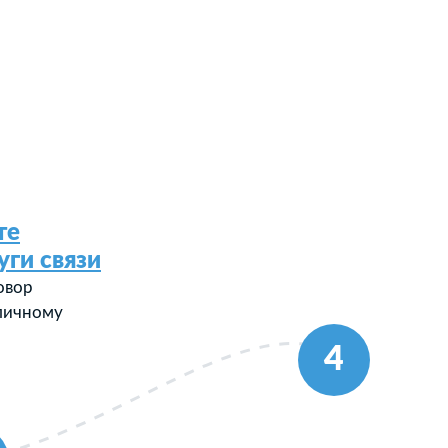
те
уги связи
овор
 личному
4