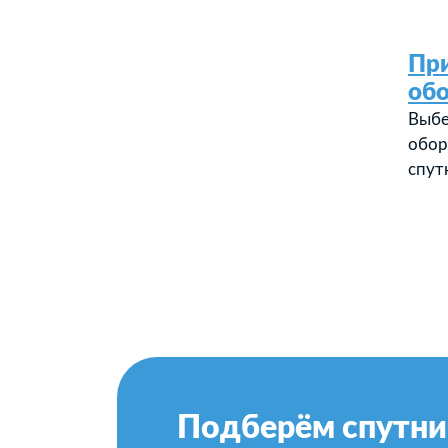
Пр
об
Выбе
обор
спут
Подберём спутни