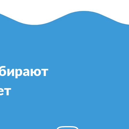
ыбирают
ет