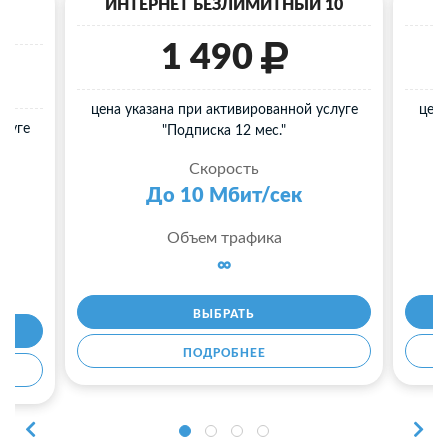
40
ИНТЕРНЕТ БЕЗЛИМИТНЫЙ 10
И
1 490
цена указана при активированной услуге
цена
слуге
"Подписка 12 мес."
Скорость
До 10 Мбит/сек
Объем трафика
∞
ВЫБРАТЬ
ПОДРОБНЕЕ