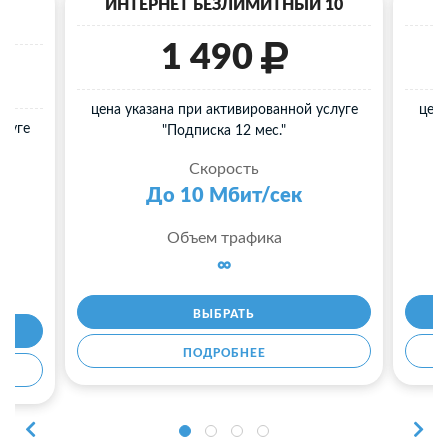
40
ИНТЕРНЕТ БЕЗЛИМИТНЫЙ 10
И
1 490
цена указана при активированной услуге
цена
слуге
"Подписка 12 мес."
Скорость
До 10 Мбит/сек
Объем трафика
∞
ВЫБРАТЬ
ПОДРОБНЕЕ