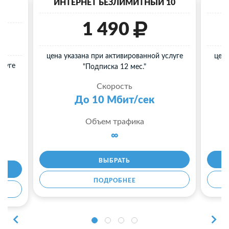
40
ИНТЕРНЕТ БЕЗЛИМИТНЫЙ 10
И
1 490
цена указана при активированной услуге
цена
слуге
"Подписка 12 мес."
Скорость
До 10 Мбит/сек
Объем трафика
∞
ВЫБРАТЬ
ПОДРОБНЕЕ