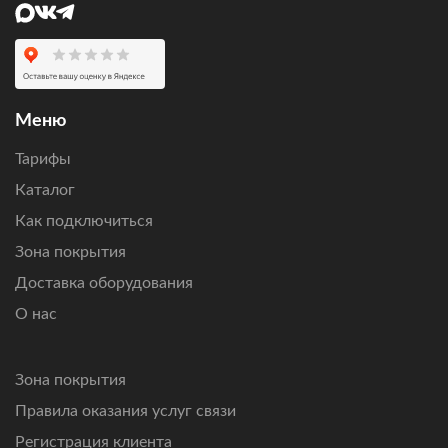
по бюджету и нагрузке.
Оставьте заявку
, чтобы проверить возможность
подключения по вашему адресу, получить персональный
расчет стоимости оборудования и ежемесячной
абонентской платы.
Меню
Подключим интернет там, где другие технологии связи
Тарифы
не справляются.
Каталог
Как подключиться
Зона покрытия
Доставка оборудования
О нас
Зона покрытия
Правила оказания услуг связи
Регистрация клиента