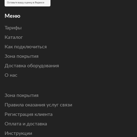
расчет стоимости оборудования и ежемесячной
абонентской платы.
Меню
Подключим интернет там, где другие технологии связи
Тарифы
не справляются.
Каталог
Как подключиться
Зона покрытия
Доставка оборудования
О нас
Зона покрытия
Правила оказания услуг связи
Регистрация клиента
Оплата и доставка
Инструкции