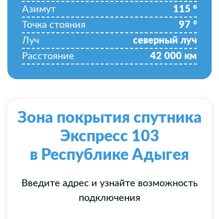
Азимут
115
°
Точка стояния
97
°
Луч
северный луч
Расстояние
42 000
км
Зона покрытия спутника
Экспресс 103
в Республике Адыгея
Введите адрес и узнайте возможность
подключения