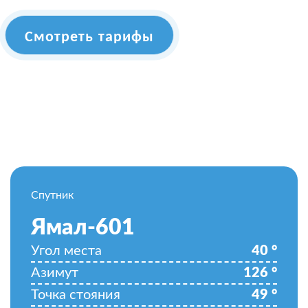
Смотреть тарифы
Спутник
Ямал-601
Угол места
40
°
Азимут
126
°
Точка стояния
49
°