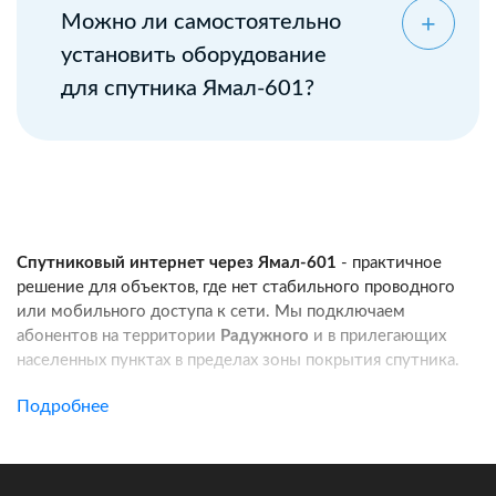
Можно ли самостоятельно
установить оборудование
для спутника Ямал-601?
Спутниковый интернет через Ямал-601
- практичное
решение для объектов, где нет стабильного проводного
или мобильного доступа к сети. Мы подключаем
абонентов на территории
Радужного
и в прилегающих
населенных пунктах в пределах зоны покрытия спутника.
Услуга подходит для частных домов, дач, фермерских
Подробнее
хозяйств, строительных площадок, пунктов охраны, кафе
и других удаленных локаций. Канал связи работает
независимо от базовых станций сотовых операторов: