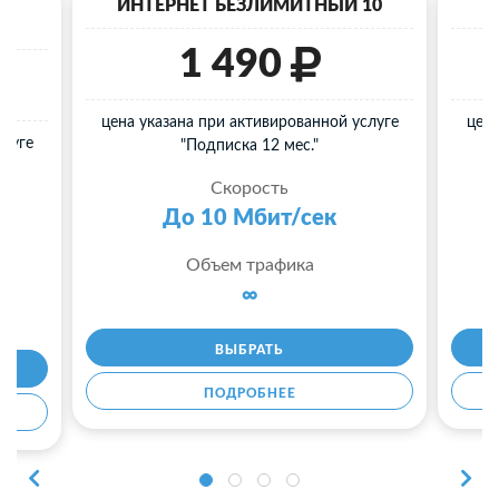
40
ИНТЕРНЕТ БЕЗЛИМИТНЫЙ 10
И
1 490
цена указана при активированной услуге
цена
слуге
"Подписка 12 мес."
Скорость
До 10 Мбит/сек
Объем трафика
∞
ВЫБРАТЬ
ПОДРОБНЕЕ