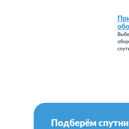
Пр
об
Выбе
обор
спут
Подберём спутни