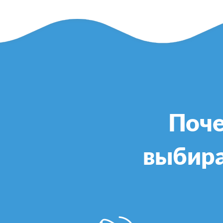
Поче
выбира