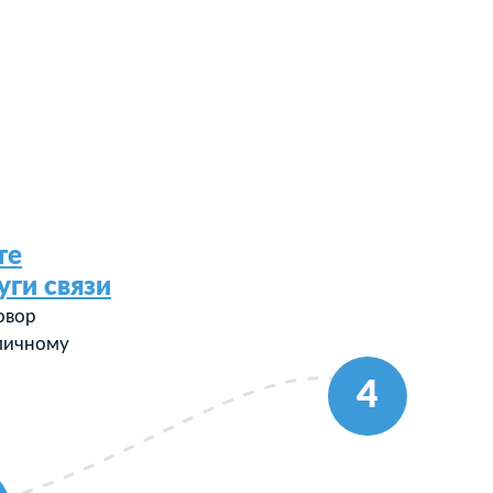
те
уги связи
овор
 личному
4