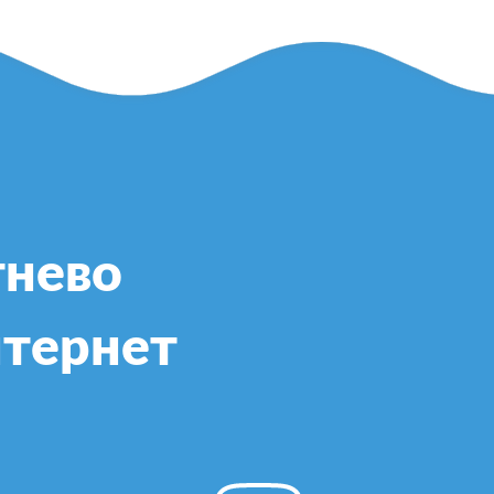
тнево
нтернет