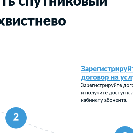
ть спутниковый
хвистнево
Зарегистрируй
договор на усл
Зарегистрируйте дог
и получите доступ к
кабинету абонента.
2