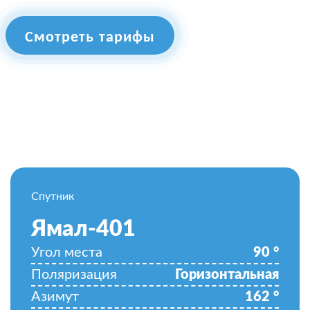
Смотреть тарифы
Спутник
Ямал-401
Угол места
90
°
Поляризация
Горизонтальная
Азимут
162
°