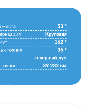
л места
53
°
яризация
Круговая
мут
162
°
ка стояния
36
°
северный луч
стояние
39 232
км