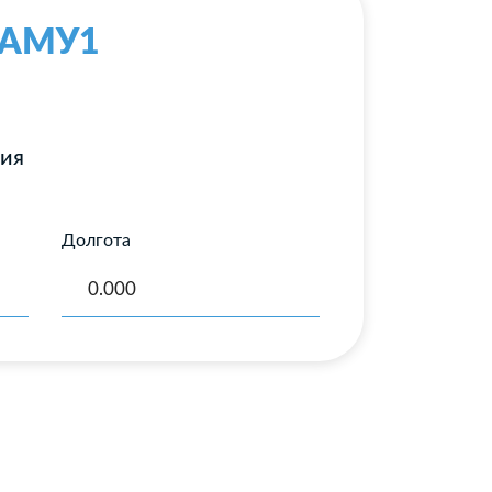
с-АМУ1
ния
Долгота