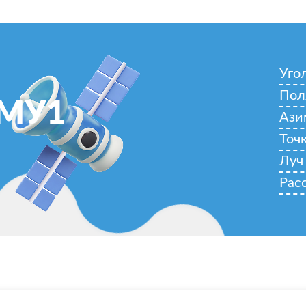
Уго
Пол
АМУ1
Ази
Точ
Луч
Рас