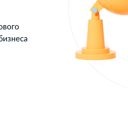
ового
бизнеса