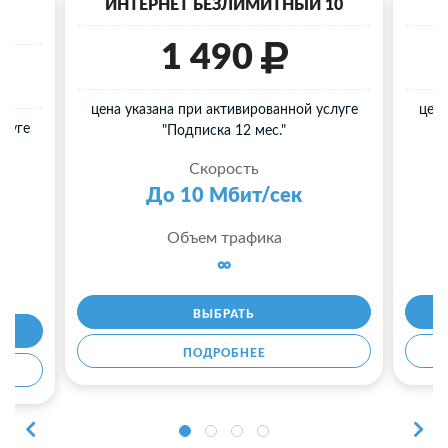
40
ИНТЕРНЕТ БЕЗЛИМИТНЫЙ 10
И
1 490
цена указана при активированной услуге
цена
слуге
"Подписка 12 мес."
Скорость
До 10 Мбит/сек
Объем трафика
∞
ВЫБРАТЬ
ПОДРОБНЕЕ