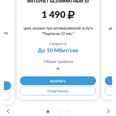
40
ИНТЕРНЕТ БЕЗЛИМИТНЫЙ 10
И
1 490
цена указана при активированной услуге
цена
слуге
"Подписка 12 мес."
Скорость
До 10 Мбит/сек
Объем трафика
∞
ВЫБРАТЬ
ПОДРОБНЕЕ