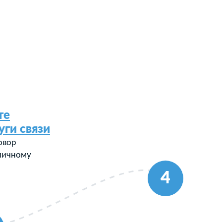
те
уги связи
овор
 личному
4