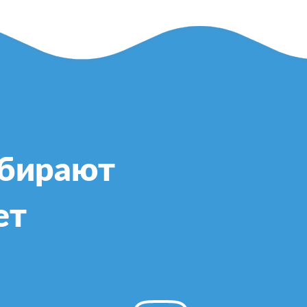
ыбирают
ет