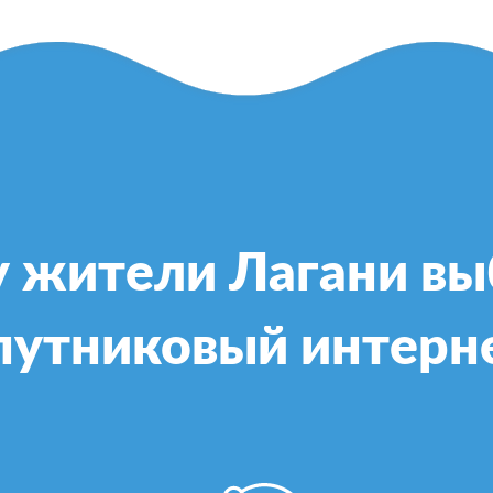
 жители Лагани в
путниковый интерн