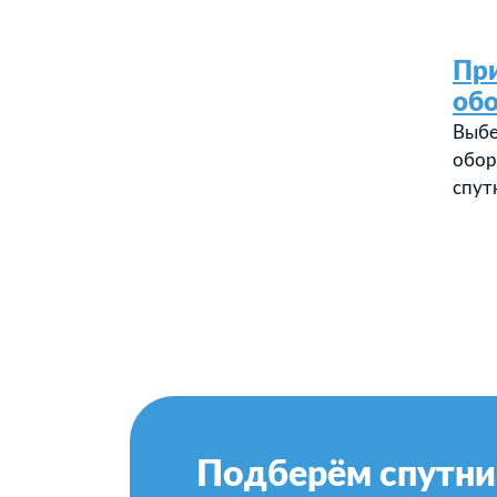
Пр
об
Выбе
обор
спут
Подберём спутни