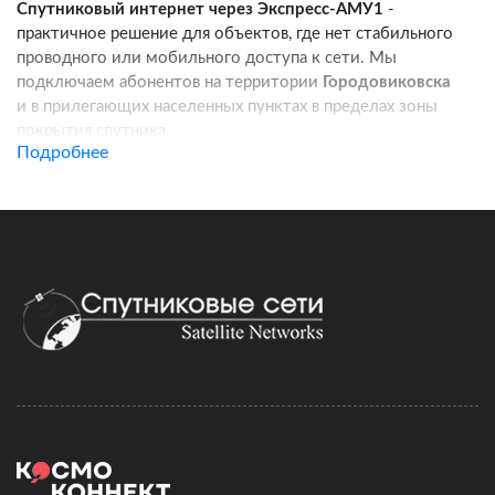
Спутниковый интернет через Экспресс-АМУ1
-
практичное решение для объектов, где нет стабильного
проводного или мобильного доступа к сети. Мы
подключаем абонентов на территории
Городовиковска
и в прилегающих населенных пунктах в пределах зоны
покрытия спутника.
Подробнее
Услуга подходит для частных домов, дач, фермерских
хозяйств, строительных площадок, пунктов охраны, кафе
и других удаленных локаций. Канал связи работает
независимо от базовых станций сотовых операторов:
при корректной установке оборудования вы получаете
стабильный доступ в интернет для работы, связи
и онлайн-сервисов.
Подключение спутникового интернета включает проверку
адреса, подбор комплекта оборудования, регистрацию
договора и активацию тарифа. Монтаж можно выполнить
самостоятельно по инструкции, а при необходимости
наши специалисты сопровождают настройку удаленно.