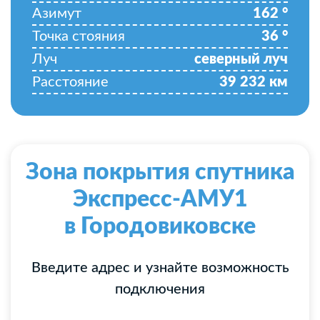
Азимут
162
°
Точка стояния
36
°
Луч
северный луч
Расстояние
39 232
км
Зона покрытия спутника
Экспресс-АМУ1
в Городовиковске
Введите адрес и узнайте возможность
подключения