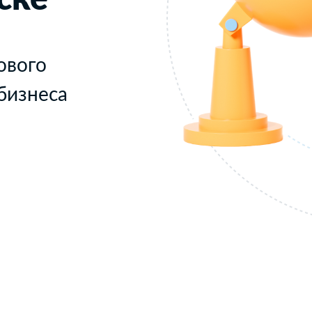
ового
бизнеса