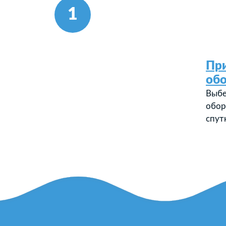
1
Пр
об
Выбе
обор
спут