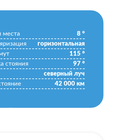
л места
8
°
яризация
горизонтальная
мут
115
°
ка стояния
97
°
северный луч
стояние
42 000
км