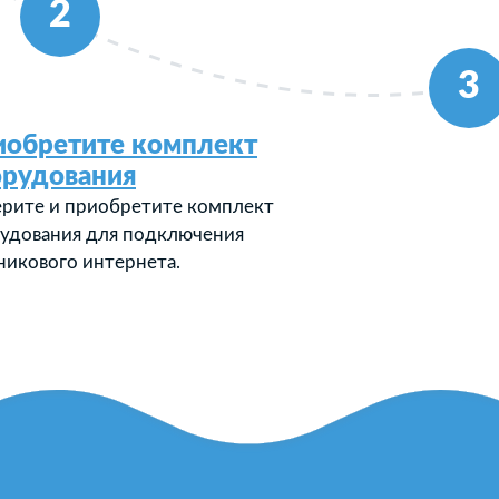
2
3
иобретите комплект
орудования
рите и приобретите комплект
удования для подключения
никового интернета.