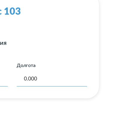
с 103
ния
Долгота