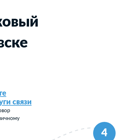
ковый
вске
те
уги связи
овор
 личному
4