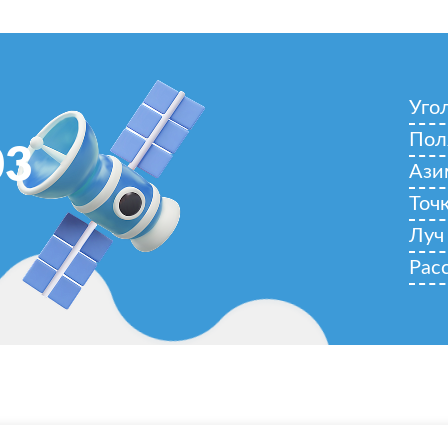
Уго
Пол
03
Ази
Точ
Луч
Рас