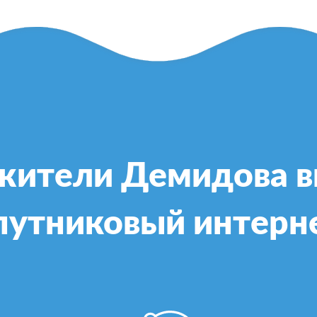
жители Демидова 
путниковый интерн