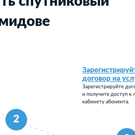
ть спутниковый
емидове
Зарегистрируй
договор на усл
Зарегистрируйте дог
и получите доступ к
кабинету абонента.
2