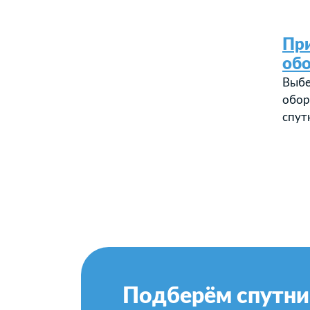
Пр
об
Выбе
обор
спут
Подберём спутни