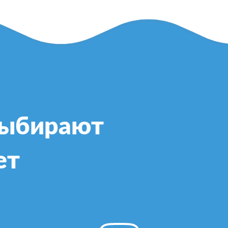
выбирают
ет