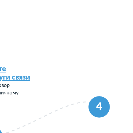
те
уги связи
овор
 личному
4