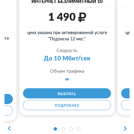
40
ИНТЕРНЕТ БЕЗЛИМИТНЫЙ 10
И
1 490
цена указана при активированной услуге
цена
слуге
"Подписка 12 мес."
Скорость
До 10 Мбит/сек
Объем трафика
∞
ВЫБРАТЬ
ПОДРОБНЕЕ