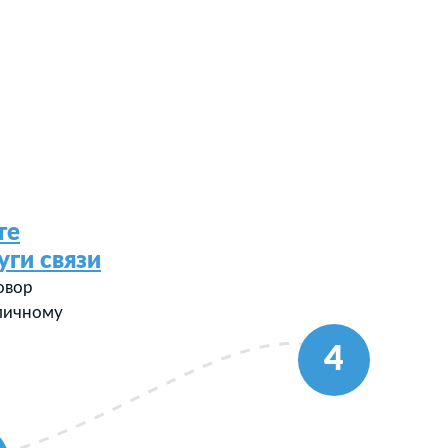
те
уги связи
овор
 личному
4