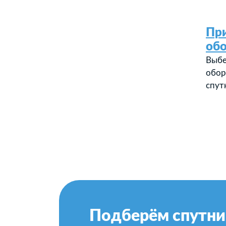
Пр
об
Выбе
обор
спут
Подберём спутни