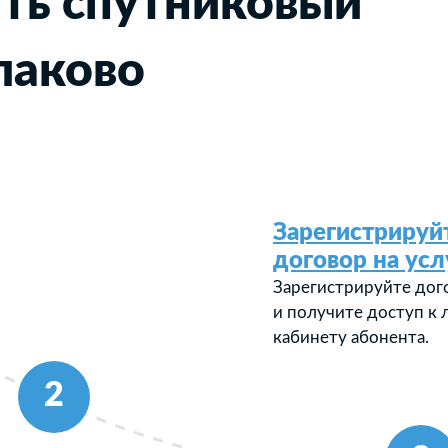
ть спутниковый
лаково
Зарегистрируй
договор на усл
Зарегистрируйте дог
и получите доступ к
кабинету абонента.
2