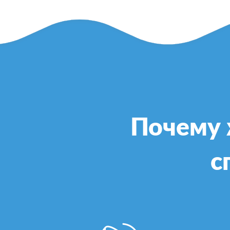
Почему 
с