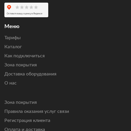
Оставьте заявку
, чтобы проверить возможность
подключения по вашему адресу, получить персональный
расчет стоимости оборудования и ежемесячной
абонентской платы.
Меню
Подключим интернет там, где другие технологии связи
Тарифы
не справляются.
Каталог
Как подключиться
Зона покрытия
Доставка оборудования
О нас
Зона покрытия
Правила оказания услуг связи
Регистрация клиента
Оплата и доставка