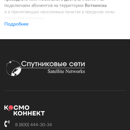
подключаем абонентов на территории
Воткинска
и в прилегающих населенных пунктах в пределах зоны
покрытия спутника.
Подробнее
Услуга подходит для частных домов, дач, фермерских
хозяйств, строительных площадок, пунктов охраны, кафе
и других удаленных локаций. Канал связи работает
независимо от базовых станций сотовых операторов:
при корректной установке оборудования вы получаете
стабильный доступ в интернет для работы, связи
и онлайн-сервисов.
Подключение спутникового интернета включает проверку
адреса, подбор комплекта оборудования, регистрацию
договора и активацию тарифа. Монтаж можно выполнить
самостоятельно по инструкции, а при необходимости
наши специалисты сопровождают настройку удаленно.
Скорость и стоимость зависят от выбранного тарифного
плана, характеристик комплекта и условий установки.
8 (800) 444-30-34
На этой странице вы можете сравнить доступные тарифы