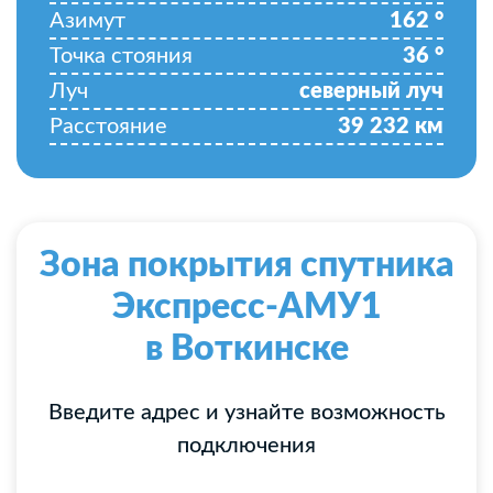
Азимут
162
°
Точка стояния
36
°
Луч
северный луч
Расстояние
39 232
км
Зона покрытия спутника
Экспресс-АМУ1
в Воткинске
Введите адрес и узнайте возможность
подключения