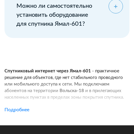
Можно ли самостоятельно
установить оборудование
для спутника Ямал-601?
Спутниковый интернет через Ямал-601
- практичное
решение для объектов, где нет стабильного проводного
или мобильного доступа к сети. Мы подключаем
абонентов на территории
Вольска-18
и в прилегающих
населенных пунктах в пределах зоны покрытия спутника.
Услуга подходит для частных домов, дач, фермерских
Подробнее
хозяйств, строительных площадок, пунктов охраны, кафе
и других удаленных локаций. Канал связи работает
независимо от базовых станций сотовых операторов: