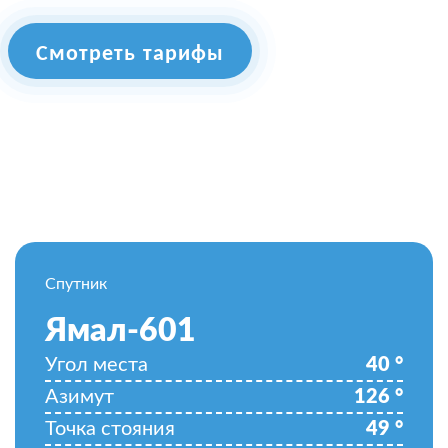
Смотреть тарифы
Спутник
Ямал-601
Угол места
40
°
Азимут
126
°
Точка стояния
49
°