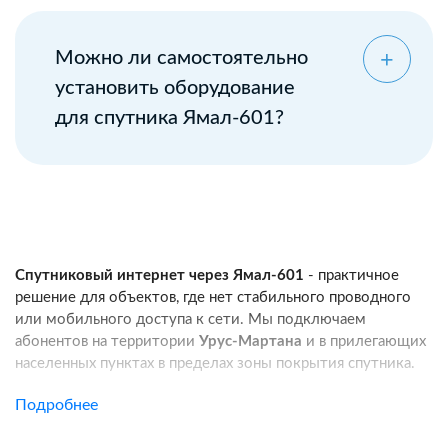
Можно ли самостоятельно
установить оборудование
для спутника Ямал-601?
Спутниковый интернет через Ямал-601
- практичное
решение для объектов, где нет стабильного проводного
или мобильного доступа к сети. Мы подключаем
абонентов на территории
Урус-Мартана
и в прилегающих
населенных пунктах в пределах зоны покрытия спутника.
Услуга подходит для частных домов, дач, фермерских
Подробнее
хозяйств, строительных площадок, пунктов охраны, кафе
и других удаленных локаций. Канал связи работает