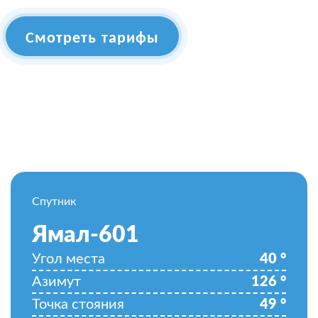
Смотреть тарифы
Спутник
Ямал-601
Угол места
40
°
Азимут
126
°
Точка стояния
49
°