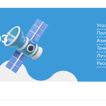
Уго
Пол
03
Ази
Точ
Луч
Рас