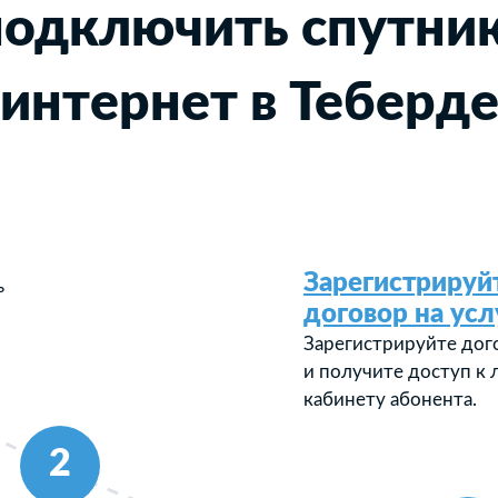
подключить спутни
интернет в Теберд
Зарегистрируй
ь
договор на усл
Зарегистрируйте дог
и получите доступ к
кабинету абонента.
2