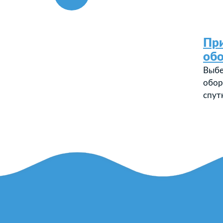
Пр
об
Выбе
обор
спут