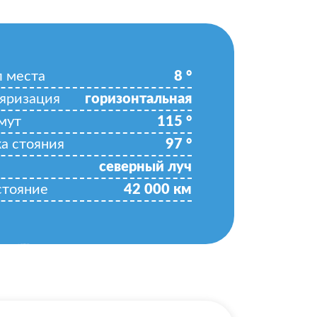
л места
8
°
яризация
горизонтальная
мут
115
°
ка стояния
97
°
северный луч
стояние
42 000
км