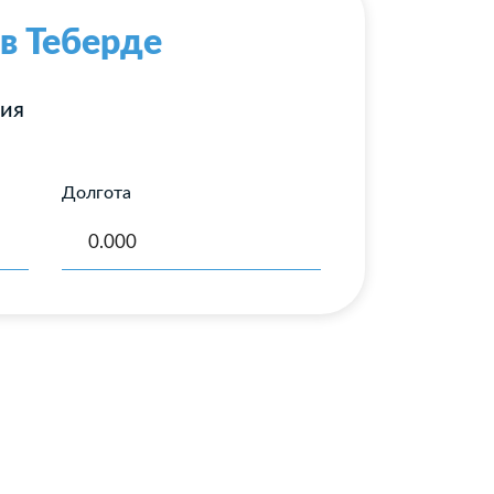
в Теберде
ния
Долгота