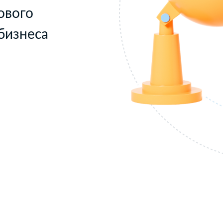
ового
бизнеса