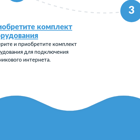
3
иобретите комплект
орудования
рите и приобретите комплект
удования для подключения
никового интернета.