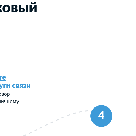
ковый
е
те
уги связи
овор
 личному
4