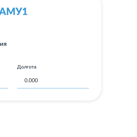
с-АМУ1
ния
Долгота