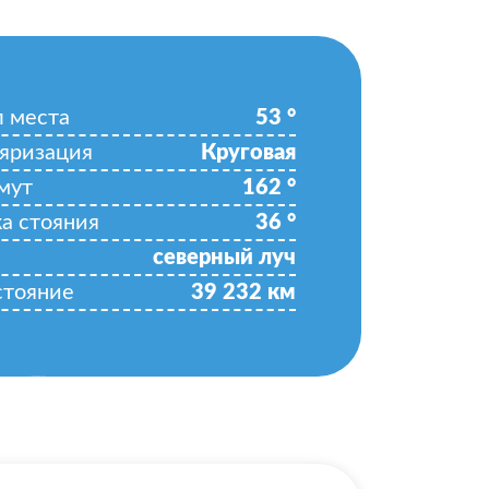
л места
53
°
яризация
Круговая
мут
162
°
ка стояния
36
°
северный луч
стояние
39 232
км