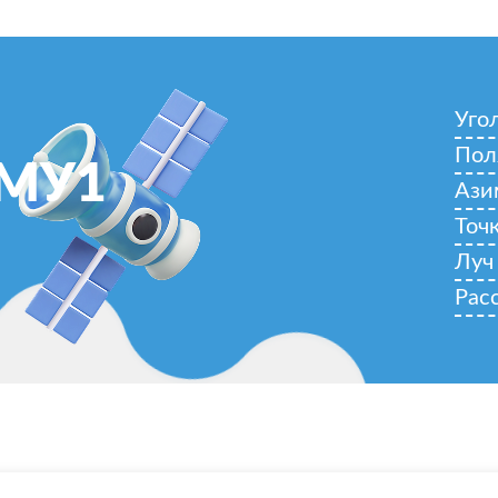
Уго
Пол
АМУ1
Ази
Точ
Луч
Рас