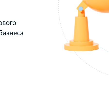
ового
бизнеса