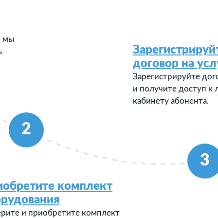
— мы
Зарегистрируй
ь
договор на усл
Зарегистрируйте дог
и получите доступ к
кабинету абонента.
2
3
иобретите комплект
орудования
рите и приобретите комплект