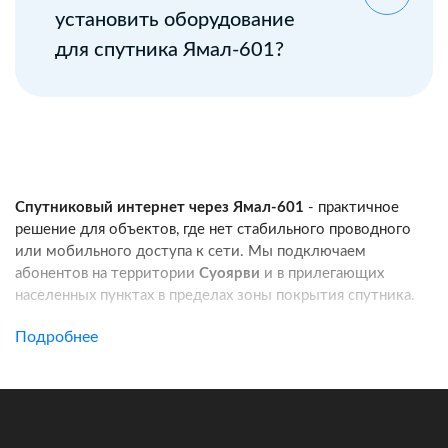
установить оборудование
для спутника Ямал-601?
Спутниковый интернет через Ямал-601
- практичное
решение для объектов, где нет стабильного проводного
или мобильного доступа к сети. Мы подключаем
абонентов на территории
Суоярви
и в прилегающих
населенных пунктах в пределах зоны покрытия спутника.
Услуга подходит для частных домов, дач, фермерских
Подробнее
хозяйств, строительных площадок, пунктов охраны, кафе
и других удаленных локаций. Канал связи работает
независимо от базовых станций сотовых операторов:
при корректной установке оборудования вы получаете
стабильный доступ в интернет для работы, связи