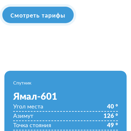
Смотреть тарифы
Спутник
Ямал-601
Угол места
40
°
Азимут
126
°
Точка стояния
49
°