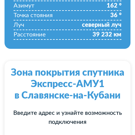
Азимут
162
°
Точка стояния
36
°
Луч
северный луч
Расстояние
39 232
км
Зона покрытия спутника
Экспресс-АМУ1
в Славянске-на-Кубани
Введите адрес и узнайте возможность
подключения