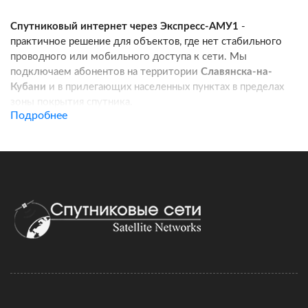
Спутниковый интернет через Экспресс-АМУ1
-
практичное решение для объектов, где нет стабильного
проводного или мобильного доступа к сети. Мы
подключаем абонентов на территории
Славянска-на-
Кубани
и в прилегающих населенных пунктах в пределах
зоны покрытия спутника.
Подробнее
Услуга подходит для частных домов, дач, фермерских
хозяйств, строительных площадок, пунктов охраны, кафе
и других удаленных локаций. Канал связи работает
независимо от базовых станций сотовых операторов:
при корректной установке оборудования вы получаете
стабильный доступ в интернет для работы, связи
и онлайн-сервисов.
Подключение спутникового интернета включает проверку
адреса, подбор комплекта оборудования, регистрацию
договора и активацию тарифа. Монтаж можно выполнить
самостоятельно по инструкции, а при необходимости
наши специалисты сопровождают настройку удаленно.