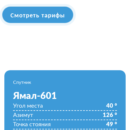
Смотреть тарифы
Спутник
Ямал-601
Угол места
40
°
Азимут
126
°
Точка стояния
49
°