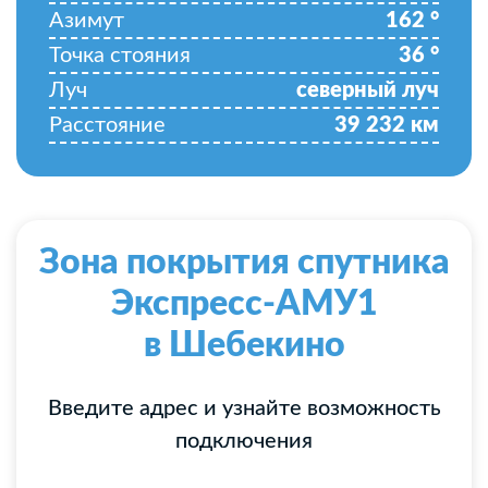
Азимут
162
°
Точка стояния
36
°
Луч
северный луч
Расстояние
39 232
км
Зона покрытия спутника
Экспресс-АМУ1
в Шебекино
Введите адрес и узнайте возможность
подключения