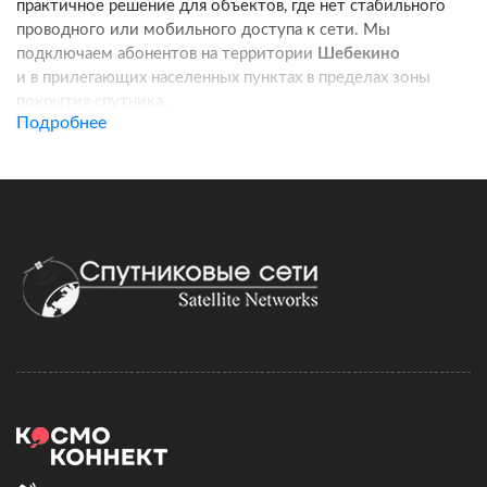
практичное решение для объектов, где нет стабильного
проводного или мобильного доступа к сети. Мы
подключаем абонентов на территории
Шебекино
и в прилегающих населенных пунктах в пределах зоны
покрытия спутника.
Подробнее
Услуга подходит для частных домов, дач, фермерских
хозяйств, строительных площадок, пунктов охраны, кафе
и других удаленных локаций. Канал связи работает
независимо от базовых станций сотовых операторов:
при корректной установке оборудования вы получаете
стабильный доступ в интернет для работы, связи
и онлайн-сервисов.
Подключение спутникового интернета включает проверку
адреса, подбор комплекта оборудования, регистрацию
договора и активацию тарифа. Монтаж можно выполнить
самостоятельно по инструкции, а при необходимости
наши специалисты сопровождают настройку удаленно.
Скорость и стоимость зависят от выбранного тарифного
плана, характеристик комплекта и условий установки.