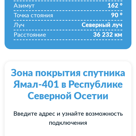
Азимут
162
°
Точка стояния
90
°
Луч
Северный луч
Расстояние
36 232
км
Зона покрытия спутника
Ямал-401 в Республике
Северной Осетии
Введите адрес и узнайте возможность
подключения