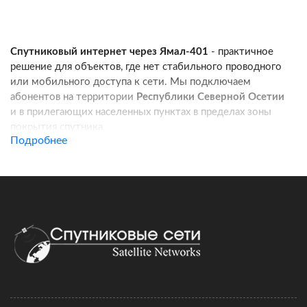
Спутниковый интернет через Ямал-401
- практичное
решение для объектов, где нет стабильного проводного
или мобильного доступа к сети. Мы подключаем
абонентов на территории
Республики Северной Осетии
и в прилегающих населенных пунктах в пределах зоны
покрытия спутника.
Подробнее
Услуга подходит для частных домов, дач, фермерских
хозяйств, строительных площадок, пунктов охраны, кафе
и других удаленных локаций. Канал связи работает
независимо от базовых станций сотовых операторов:
при корректной установке оборудования вы получаете
стабильный доступ в интернет для работы, связи
и онлайн-сервисов.
Подключение спутникового интернета включает проверку
адреса, подбор комплекта оборудования, регистрацию
договора и активацию тарифа. Монтаж можно выполнить