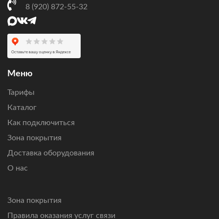
через Ямал-601 и выбрать подходящий вариант
8 (920) 872-55-32
по бюджету и нагрузке.
Оставьте заявку
, чтобы проверить возможность
подключения по вашему адресу, получить персональный
расчет стоимости оборудования и ежемесячной
абонентской платы.
Меню
Подключим интернет там, где другие технологии связи
Тарифы
не справляются.
Каталог
Как подключиться
Зона покрытия
Доставка оборудования
О нас
Зона покрытия
Правила оказания услуг связи