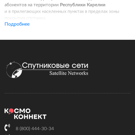
абонентов на территории
Республики Карелии
и в прилегающих населенных пунктах в пределах зоны
покрытия спутника.
Подробнее
Услуга подходит для частных домов, дач, фермерских
хозяйств, строительных площадок, пунктов охраны, кафе
и других удаленных локаций. Канал связи работает
независимо от базовых станций сотовых операторов:
при корректной установке оборудования вы получаете
стабильный доступ в интернет для работы, связи
и онлайн-сервисов.
Подключение спутникового интернета включает проверку
адреса, подбор комплекта оборудования, регистрацию
договора и активацию тарифа. Монтаж можно выполнить
самостоятельно по инструкции, а при необходимости
наши специалисты сопровождают настройку удаленно.
Скорость и стоимость зависят от выбранного тарифного
плана, характеристик комплекта и условий установки.
8 (800) 444-30-34
На этой странице вы можете сравнить доступные тарифы