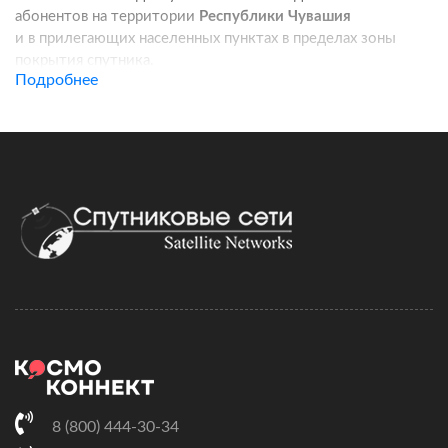
абонентов на территории
Республики Чувашия
и в прилегающих населенных пунктах в пределах зоны
покрытия спутника.
Подробнее
Услуга подходит для частных домов, дач, фермерских
хозяйств, строительных площадок, пунктов охраны, кафе
и других удаленных локаций. Канал связи работает
независимо от базовых станций сотовых операторов:
при корректной установке оборудования вы получаете
стабильный доступ в интернет для работы, связи
и онлайн-сервисов.
Подключение спутникового интернета включает проверку
адреса, подбор комплекта оборудования, регистрацию
договора и активацию тарифа. Монтаж можно выполнить
самостоятельно по инструкции, а при необходимости
наши специалисты сопровождают настройку удаленно.
Скорость и стоимость зависят от выбранного тарифного
плана, характеристик комплекта и условий установки.
8 (800) 444-30-34
На этой странице вы можете сравнить доступные тарифы