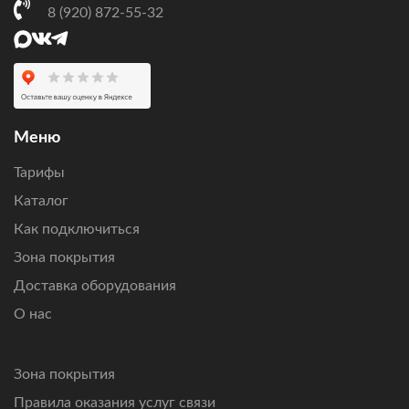
через Ямал-601 и выбрать подходящий вариант
8 (920) 872-55-32
по бюджету и нагрузке.
Оставьте заявку
, чтобы проверить возможность
подключения по вашему адресу, получить персональный
расчет стоимости оборудования и ежемесячной
абонентской платы.
Меню
Подключим интернет там, где другие технологии связи
Тарифы
не справляются.
Каталог
Как подключиться
Зона покрытия
Доставка оборудования
О нас
Зона покрытия
Правила оказания услуг связи