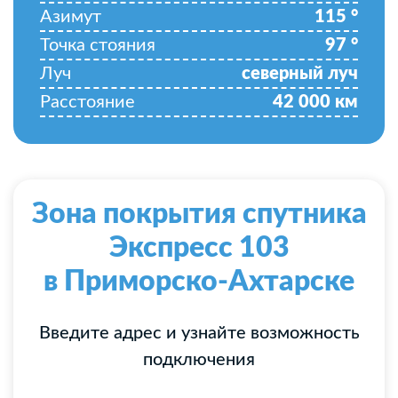
Азимут
115
°
Точка стояния
97
°
Луч
северный луч
Расстояние
42 000
км
Зона покрытия спутника
Экспресс 103
в Приморско-Ахтарске
Введите адрес и узнайте возможность
подключения