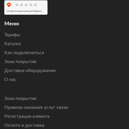
Оставьте заявку
, чтобы проверить возможность
подключения по вашему адресу, получить персональный
расчет стоимости оборудования и ежемесячной
абонентской платы.
Меню
Подключим интернет там, где другие технологии связи
Тарифы
не справляются.
Каталог
Как подключиться
Зона покрытия
Доставка оборудования
О нас
Зона покрытия
Правила оказания услуг связи
Регистрация клиента
Оплата и доставка