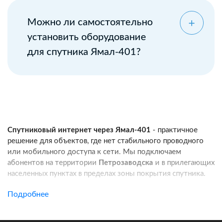
Можно ли самостоятельно
установить оборудование
для спутника Ямал-401?
Спутниковый интернет через Ямал-401
- практичное
решение для объектов, где нет стабильного проводного
или мобильного доступа к сети. Мы подключаем
абонентов на территории
Петрозаводска
и в прилегающих
населенных пунктах в пределах зоны покрытия спутника.
Услуга подходит для частных домов, дач, фермерских
Подробнее
хозяйств, строительных площадок, пунктов охраны, кафе
и других удаленных локаций. Канал связи работает