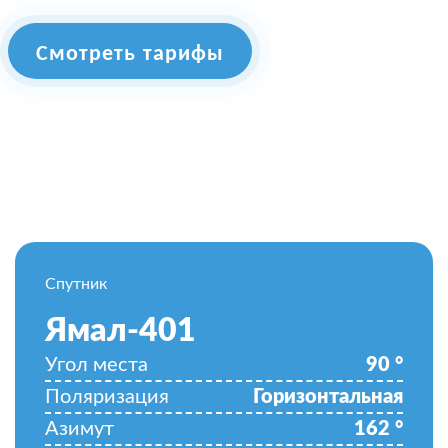
Смотреть тарифы
Спутник
Ямал-401
Угол места
90
°
Поляризация
Горизонтальная
Азимут
162
°