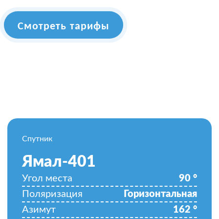
Смотреть тарифы
Спутник
Ямал-401
Угол места
90
°
Поляризация
Горизонтальная
Азимут
162
°