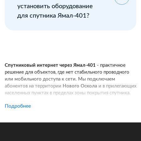
установить оборудование
для спутника Ямал-401?
Спутниковый интернет через Ямал-401
- практичное
решение для объектов, где нет стабильного проводного
или мобильного доступа к сети. Мы подключаем
абонентов на территории
Нового Оскола
и в прилегающих
населенных пунктах в пределах зоны покрытия спутника.
Услуга подходит для частных домов, дач, фермерских
Подробнее
хозяйств, строительных площадок, пунктов охраны, кафе
и других удаленных локаций. Канал связи работает
независимо от базовых станций сотовых операторов:
при корректной установке оборудования вы получаете
стабильный доступ в интернет для работы, связи