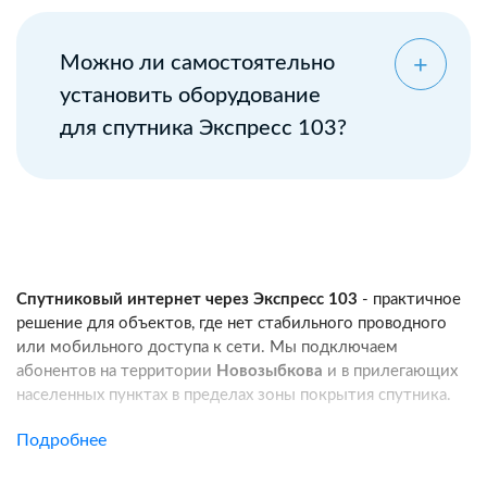
Можно ли самостоятельно
установить оборудование
для спутника Экспресс 103?
Спутниковый интернет через Экспресс 103
- практичное
решение для объектов, где нет стабильного проводного
или мобильного доступа к сети. Мы подключаем
абонентов на территории
Новозыбкова
и в прилегающих
населенных пунктах в пределах зоны покрытия спутника.
Услуга подходит для частных домов, дач, фермерских
Подробнее
хозяйств, строительных площадок, пунктов охраны, кафе
и других удаленных локаций. Канал связи работает