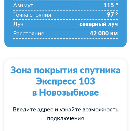
Азимут
115
°
Точка стояния
97
°
Луч
северный луч
Расстояние
42 000
км
Зона покрытия спутника
Экспресс 103
в Новозыбкове
Введите адрес и узнайте возможность
подключения