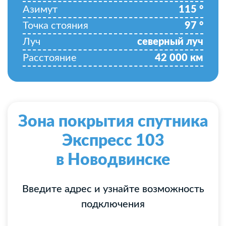
Азимут
115
°
Точка стояния
97
°
Луч
северный луч
Расстояние
42 000
км
Зона покрытия спутника
Экспресс 103
в Новодвинске
Введите адрес и узнайте возможность
подключения