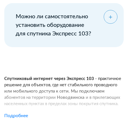
Можно ли самостоятельно
установить оборудование
для спутника Экспресс 103?
Спутниковый интернет через Экспресс 103
- практичное
решение для объектов, где нет стабильного проводного
или мобильного доступа к сети. Мы подключаем
абонентов на территории
Новодвинска
и в прилегающих
населенных пунктах в пределах зоны покрытия спутника.
Услуга подходит для частных домов, дач, фермерских
Подробнее
хозяйств, строительных площадок, пунктов охраны, кафе
и других удаленных локаций. Канал связи работает