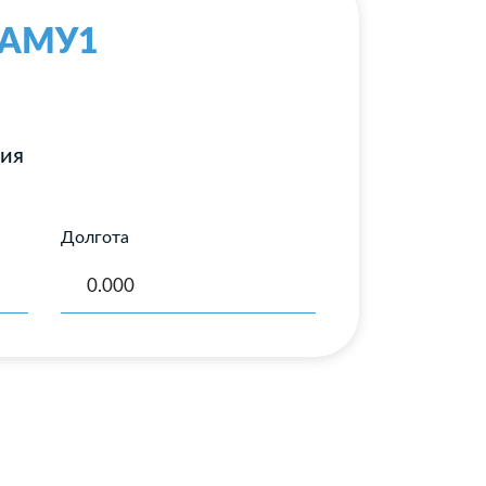
с-АМУ1
ния
Долгота