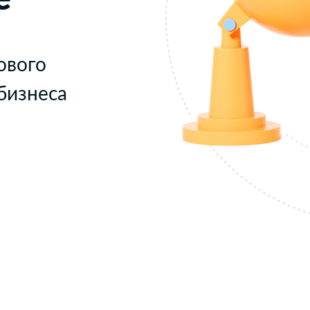
ового
бизнеса