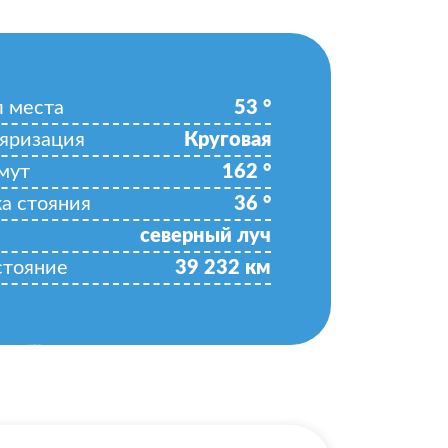
л места
53
°
яризация
Круговая
мут
162
°
ка стояния
36
°
северный луч
стояние
39 232
км