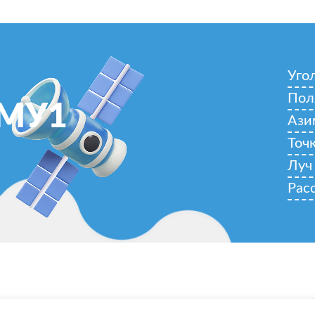
Уго
Пол
АМУ1
Ази
Точ
Луч
Рас