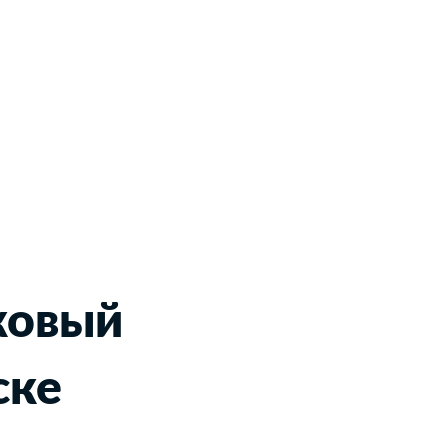
ковый
ске