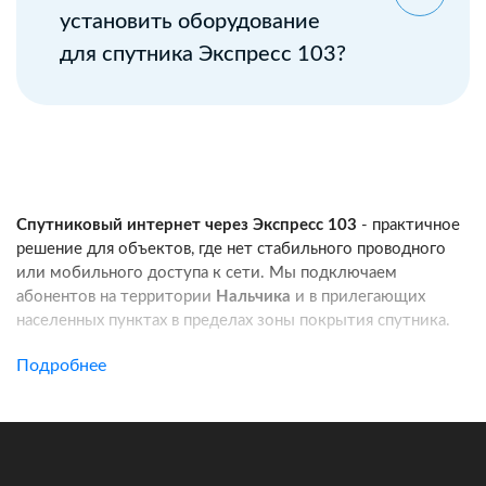
установить оборудование
для спутника Экспресс 103?
Спутниковый интернет через Экспресс 103
- практичное
решение для объектов, где нет стабильного проводного
или мобильного доступа к сети. Мы подключаем
абонентов на территории
Нальчика
и в прилегающих
населенных пунктах в пределах зоны покрытия спутника.
Услуга подходит для частных домов, дач, фермерских
Подробнее
хозяйств, строительных площадок, пунктов охраны, кафе
и других удаленных локаций. Канал связи работает
независимо от базовых станций сотовых операторов:
при корректной установке оборудования вы получаете
стабильный доступ в интернет для работы, связи