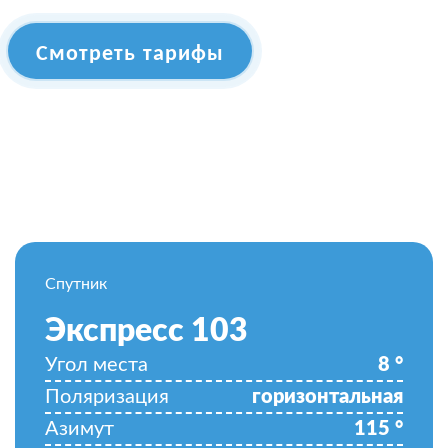
Смотреть тарифы
Спутник
Экспресс 103
Угол места
8
°
Поляризация
горизонтальная
Азимут
115
°