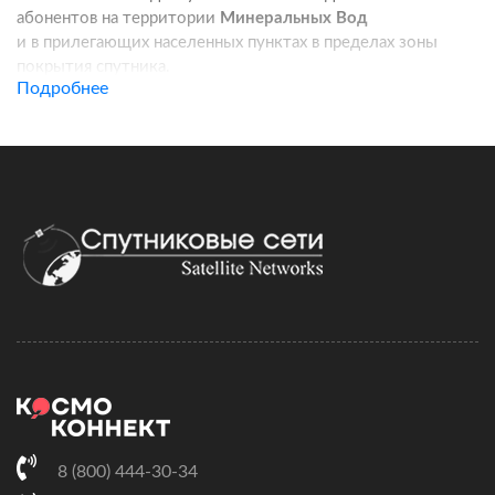
абонентов на территории
Минеральных Вод
и в прилегающих населенных пунктах в пределах зоны
покрытия спутника.
Подробнее
Услуга подходит для частных домов, дач, фермерских
хозяйств, строительных площадок, пунктов охраны, кафе
и других удаленных локаций. Канал связи работает
независимо от базовых станций сотовых операторов:
при корректной установке оборудования вы получаете
стабильный доступ в интернет для работы, связи
и онлайн-сервисов.
Подключение спутникового интернета включает проверку
адреса, подбор комплекта оборудования, регистрацию
договора и активацию тарифа. Монтаж можно выполнить
самостоятельно по инструкции, а при необходимости
наши специалисты сопровождают настройку удаленно.
Скорость и стоимость зависят от выбранного тарифного
плана, характеристик комплекта и условий установки.
8 (800) 444-30-34
На этой странице вы можете сравнить доступные тарифы