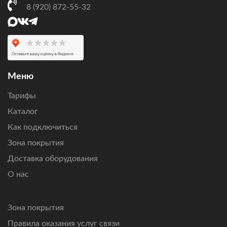
через Ямал-601 и выбрать подходящий вариант
8 (920) 872-55-32
по бюджету и нагрузке.
Оставьте заявку
, чтобы проверить возможность
подключения по вашему адресу, получить персональный
расчет стоимости оборудования и ежемесячной
абонентской платы.
Меню
Подключим интернет там, где другие технологии связи
Тарифы
не справляются.
Каталог
Как подключиться
Зона покрытия
Доставка оборудования
О нас
Зона покрытия
Правила оказания услуг связи